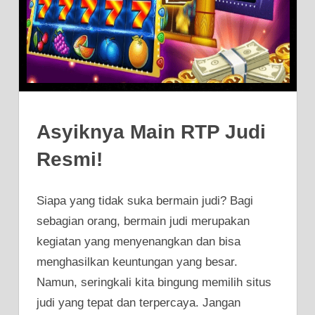
Asyiknya Main RTP Judi
Resmi!
Siapa yang tidak suka bermain judi? Bagi
sebagian orang, bermain judi merupakan
kegiatan yang menyenangkan dan bisa
menghasilkan keuntungan yang besar.
Namun, seringkali kita bingung memilih situs
judi yang tepat dan terpercaya. Jangan