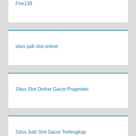
Fire138
situs judi slot online
Situs Slot Online Gacor Pragmatic
Situs Judi Slot Gacor Terlengkap