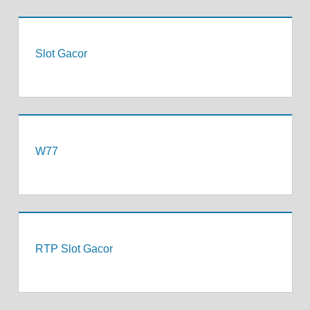
Slot Gacor
W77
RTP Slot Gacor