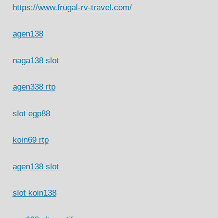
https://www.frugal-rv-travel.com/
agen138
naga138 slot
agen338 rtp
slot egp88
koin69 rtp
agen138 slot
slot koin138