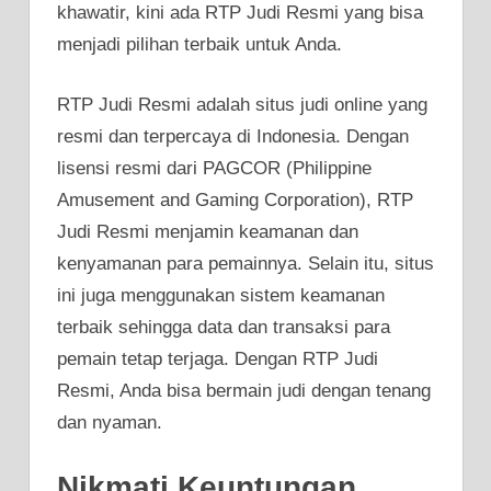
khawatir, kini ada RTP Judi Resmi yang bisa
menjadi pilihan terbaik untuk Anda.
RTP Judi Resmi adalah situs judi online yang
resmi dan terpercaya di Indonesia. Dengan
lisensi resmi dari PAGCOR (Philippine
Amusement and Gaming Corporation), RTP
Judi Resmi menjamin keamanan dan
kenyamanan para pemainnya. Selain itu, situs
ini juga menggunakan sistem keamanan
terbaik sehingga data dan transaksi para
pemain tetap terjaga. Dengan RTP Judi
Resmi, Anda bisa bermain judi dengan tenang
dan nyaman.
Nikmati Keuntungan