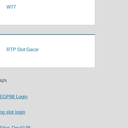
W77
RTP Slot Gacor
APi
EGP88 Login
pg slot login
Situs Devil138