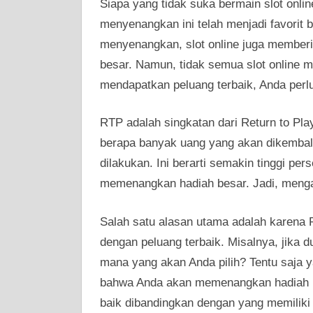
Siapa yang tidak suka bermain slot onli
menyenangkan ini telah menjadi favorit b
menyenangkan, slot online juga membe
besar. Namun, tidak semua slot online
mendapatkan peluang terbaik, Anda perl
RTP adalah singkatan dari Return to Pl
berapa banyak uang yang akan dikembali
dilakukan. Ini berarti semakin tinggi p
memenangkan hadiah besar. Jadi, mengap
Salah satu alasan utama adalah karena 
dengan peluang terbaik. Misalnya, jika 
mana yang akan Anda pilih? Tentu saja 
bahwa Anda akan memenangkan hadiah be
baik dibandingkan dengan yang memiliki 