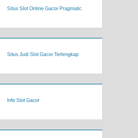
Situs Slot Online Gacor Pragmatic
Situs Judi Slot Gacor Terlengkap
Info Slot Gacor