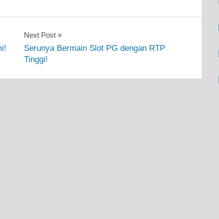
Next Post
i!
Serunya Bermain Slot PG dengan RTP
Tinggi!