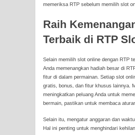
memeriksa RTP sebelum memilih slot onl
Raih Kemenangan
Terbaik di RTP Sl
Selain memilih slot online dengan RTP te
Anda memenangkan hadiah besar di RTP s
fitur di dalam permainan. Setiap slot onli
gratis, bonus, dan fitur khusus lainnya.
meningkatkan peluang Anda untuk memen
bermain, pastikan untuk membaca aturan 
Selain itu, mengatur anggaran dan waktu 
Hal ini penting untuk menghindari kehil