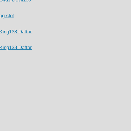
pg slot
King138 Daftar
King138 Daftar