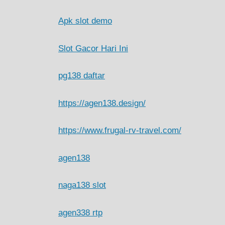
Apk slot demo
Slot Gacor Hari Ini
pg138 daftar
https://agen138.design/
https://www.frugal-rv-travel.com/
agen138
naga138 slot
agen338 rtp