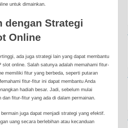
ine untuk dimainkan.
 dengan Strategi
ot Online
rtinggi, ada juga strategi lain yang dapat membantu
lot online. Salah satunya adalah memahami fitur-
ne memiliki fitur yang berbeda, seperti putaran
 Memahami fitur-fitur ini dapat membantu Anda
angkan hadiah besar. Jadi, sebelum mulai
dan fitur-fitur yang ada di dalam permainan.
bermain juga dapat menjadi strategi yang efektif.
angan uang secara berlebihan atau kecanduan