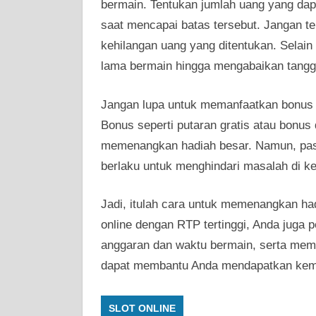
bermain. Tentukan jumlah uang yang dap
saat mencapai batas tersebut. Jangan t
kehilangan uang yang ditentukan. Selain 
lama bermain hingga mengabaikan tanggun
Jangan lupa untuk memanfaatkan bonus da
Bonus seperti putaran gratis atau bonus
memenangkan hadiah besar. Namun, pas
berlaku untuk menghindari masalah di ke
Jadi, itulah cara untuk memenangkan hadi
online dengan RTP tertinggi, Anda juga 
anggaran dan waktu bermain, serta mema
dapat membantu Anda mendapatkan kemen
SLOT ONLINE