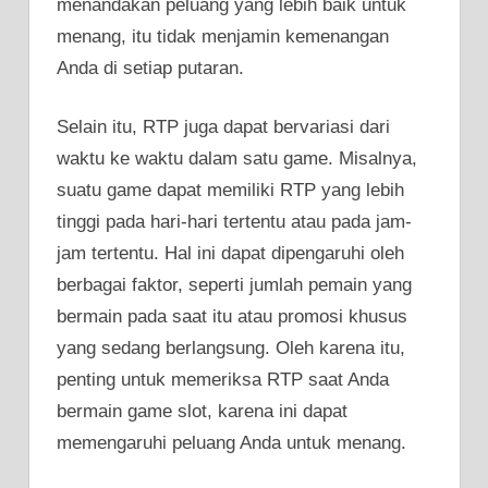
menandakan peluang yang lebih baik untuk
menang, itu tidak menjamin kemenangan
Anda di setiap putaran.
Selain itu, RTP juga dapat bervariasi dari
waktu ke waktu dalam satu game. Misalnya,
suatu game dapat memiliki RTP yang lebih
tinggi pada hari-hari tertentu atau pada jam-
jam tertentu. Hal ini dapat dipengaruhi oleh
berbagai faktor, seperti jumlah pemain yang
bermain pada saat itu atau promosi khusus
yang sedang berlangsung. Oleh karena itu,
penting untuk memeriksa RTP saat Anda
bermain game slot, karena ini dapat
memengaruhi peluang Anda untuk menang.