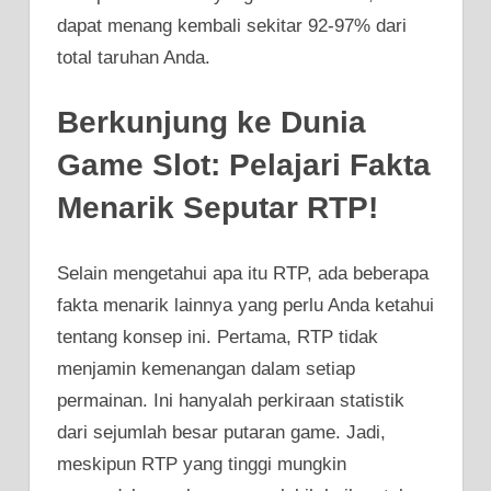
dapat menang kembali sekitar 92-97% dari
total taruhan Anda.
Berkunjung ke Dunia
Game Slot: Pelajari Fakta
Menarik Seputar RTP!
Selain mengetahui apa itu RTP, ada beberapa
fakta menarik lainnya yang perlu Anda ketahui
tentang konsep ini. Pertama, RTP tidak
menjamin kemenangan dalam setiap
permainan. Ini hanyalah perkiraan statistik
dari sejumlah besar putaran game. Jadi,
meskipun RTP yang tinggi mungkin