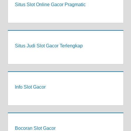
Situs Slot Online Gacor Pragmatic
Situs Judi Slot Gacor Terlengkap
Info Slot Gacor
Bocoran Slot Gacor