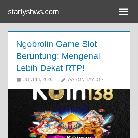
Skip
starfyshws.com
to
Menu
content
Ngobrolin Game Slot
Beruntung: Mengenal
Lebih Dekat RTP!
JUNI 14, 2026
AARON TAYLOR